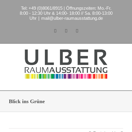
Zum
Tel: +49 (0)8061/8915 | Öffnungszeiten: Mo.-Fr.
Inhalt
8:00 - 12:30 Uhr & 14:00- 18:00 // Sa. 8:00-13:00
springen
Uhr
|
mail@ulber-raumausstattung.de
Facebook
Instagram
E-
Mail
Blick ins Grüne