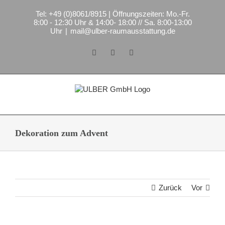
Zum
Tel: +49 (0)8061/8915 | Öffnungszeiten: Mo.-Fr.
Inhalt
8:00 - 12:30 Uhr & 14:00- 18:00 // Sa. 8:00-13:00
springen
Uhr
|
mail@ulber-raumausstattung.de
Facebook
Instagram
E-
Mail
Dekoration zum Advent
Zurück
Vor