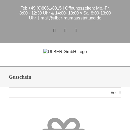
Zum
Tel: +49 (0)8061/8915 | Öffnungszeiten: Mo.-Fr.
Inhalt
8:00 - 12:30 Uhr & 14:00- 18:00 // Sa. 8:00-13:00
springen
Uhr
|
mail@ulber-raumausstattung.de
Facebook
Instagram
E-
Mail
Gutschein
Vor