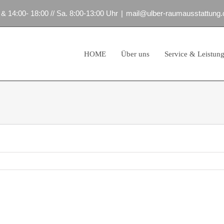
 & 14:00- 18:00 // Sa. 8:00-13:00 Uhr
|
mail@ulber-raumausstattung.
HOME
Über uns
Service & Leistun