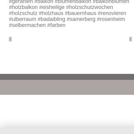
#geranien #balkon #blumenbalkon #balkonblumen
#holzbalkon #eisheilige #holzschutzwochen
#holzschutz #holzhaus #bauernhaus #renovieren
#ulberraum #badaibling #samerberg #rosenheim
#selbermachen #farben