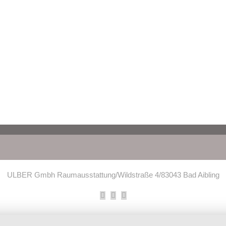
ULBER Gmbh Raumausstattung/Wildstraße 4/83043 Bad Aibling
Facebook
Instagram
E-
Mail