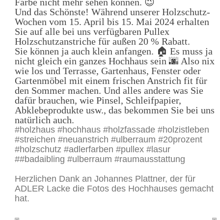
Farbe nicht mehr sehen können. 😉
Und das Schönste! Während unserer Holzschutz-
Wochen vom
15. April bis 15. Mai 2024
erhalten
Sie auf alle bei uns verfügbaren Pullex
Holzschutzanstriche für außen
20 % Rabatt
.
Sie können ja auch klein anfangen. 🏠 Es muss ja
nicht gleich ein ganzes Hochhaus sein 🌆 Also nix
wie los und Terrasse, Gartenhaus, Fenster oder
Gartenmöbel mit einem frischen Anstrich fit für
den Sommer machen. Und alles andere was Sie
dafür brauchen, wie Pinsel, Schleifpapier,
Abklebeprodukte usw., das bekommen Sie bei uns
natürlich auch.
#holzhaus #hochhaus #holzfassade #holzistleben
#streichen #neuanstrich #ulberraum #20prozent
#holzschutz #adlerfarben #pullex #lasur
##badaibling #ulberraum #raumausstattung
Herzlichen Dank an Johannes Plattner, der für
ADLER Lacke die Fotos des Hochhauses gemacht
hat.