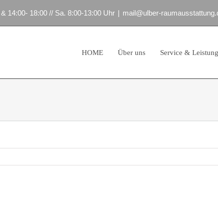
 & 14:00- 18:00 // Sa. 8:00-13:00 Uhr
|
mail@ulber-raumausstattung.
HOME
Über uns
Service & Leistun