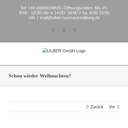
Zum
Tel: +49 (0)8061/8915 | Öffnungszeiten: Mo.-Fr.
Inhalt
8:00 - 12:30 Uhr & 14:00- 18:00 // Sa. 8:00-13:00
springen
Uhr
|
mail@ulber-raumausstattung.de
Facebook
Instagram
E-
Mail
Schon wieder Weihnachten?
Zurück
Vor