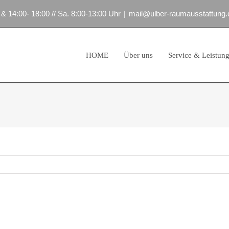
 & 14:00- 18:00 // Sa. 8:00-13:00 Uhr
|
mail@ulber-raumausstattung.
HOME
Über uns
Service & Leistun