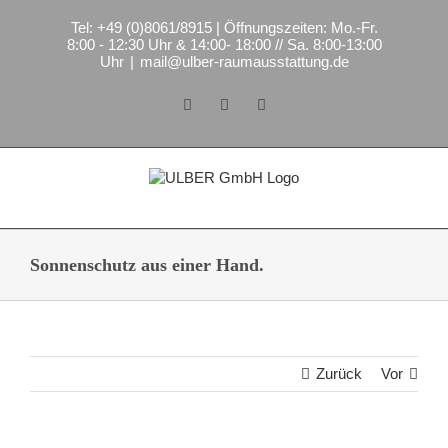
Zum
Tel: +49 (0)8061/8915 | Öffnungszeiten: Mo.-Fr.
Inhalt
8:00 - 12:30 Uhr & 14:00- 18:00 // Sa. 8:00-13:00
springen
Uhr
|
mail@ulber-raumausstattung.de
Facebook
Instagram
E-
Mail
Sonnenschutz aus einer Hand.
Zurück
Vor