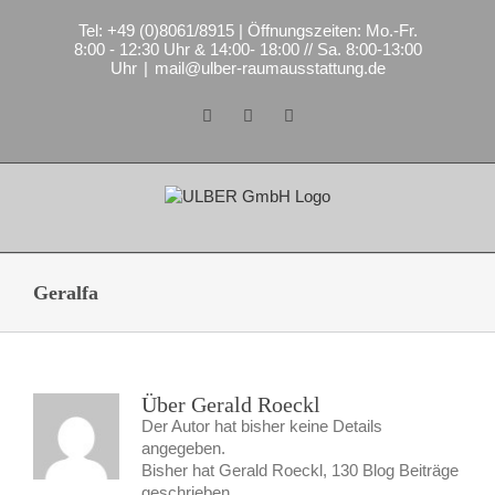
Zum
Tel: +49 (0)8061/8915 | Öffnungszeiten: Mo.-Fr.
Inhalt
8:00 - 12:30 Uhr & 14:00- 18:00 // Sa. 8:00-13:00
springen
Uhr
|
mail@ulber-raumausstattung.de
Facebook
Instagram
E-
Mail
Geralfa
Über Gerald Roeckl
Der Autor hat bisher keine Details
angegeben.
Bisher hat Gerald Roeckl, 130 Blog Beiträge
geschrieben.